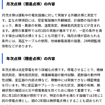
月次点検（簡易点検）の内容
月次点検は運転中の電気設備に対して実施する外観点検と測定で
す。主な点検項目には、受変電設備の外観確認、計器類の指示値チ
ェック、異音・異臭の有無、温度測定、絶縁抵抗測定などが含まれ
ます。通常の事業所では月1回の実施が基本ですが、一定の条件を満
たす場合は隔月点検とすることも可能です。隔月点検が認められる
条件には、高圧ケーブルの使用、地絡継電装置の設置、24時間監視
体制などがあります。
年次点検（精密点検）の内容
年次点検は法定停電を伴う詳細な点検です。停電させることで、絶縁
抵抗測定、接地抵抗測定、保護継電器の動作試験、遮断器の動作特
性試験、変圧器の内部点検など、稼働中には実施できない精密検査
を行います。特に変圧器やブレーカーの劣化状況、漏電の有無、絶
縁状態の確認は火災や感電事故を防ぐために極めて重要です。一般
的に年1回の実施が原則ですが、特定の条件を満たす設備では3年に1
回の停電点検とし、間の2年間は無停電点検とすることも認められて