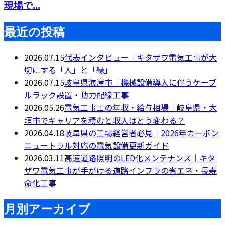
現場で...
最近の投稿
2026.07.15
代表インタビュー｜キタザワ電気工事が大
切にする「人」と「縁」
2026.07.15
岐阜県海津市｜機械設備導入に伴うケーブ
ルラック設置・動力配線工事
2026.05.26
電気工事士の年収・給与相場｜岐阜県・大
垣市でキャリアを積むと収入はどう変わる？
2026.04.18
岐阜県の工場経営者必見｜2026年カーボン
ニュートラル対応の電気設備更新ガイド
2026.03.11
高速道路照明のLED化メンテナンス｜キタ
ザワ電気工事が手がける道路インフラの省エネ・長寿
命化工事
月別アーカイブ