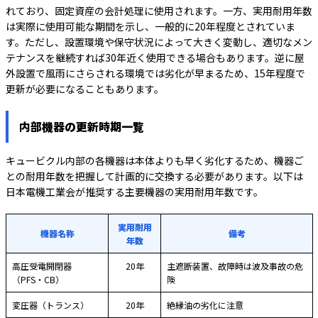
れており、固定資産の会計処理に使用されます。一方、実用耐用年数
は実際に使用可能な期間を示し、一般的に20年程度とされていま
す。ただし、設置環境や保守状況によって大きく変動し、適切なメン
テナンスを継続すれば30年近く使用できる場合もあります。逆に屋
外設置で風雨にさらされる環境では劣化が早まるため、15年程度で
更新が必要になることもあります。
内部機器の更新時期一覧
キュービクル内部の各機器は本体よりも早く劣化するため、機器ご
との耐用年数を把握して計画的に交換する必要があります。以下は
日本電機工業会が推奨する主要機器の実用耐用年数です。
実用耐用
機器名称
備考
年数
高圧受電開閉器
20年
主遮断装置、故障時は波及事故の危
（PFS・CB）
険
変圧器（トランス）
20年
絶縁油の劣化に注意