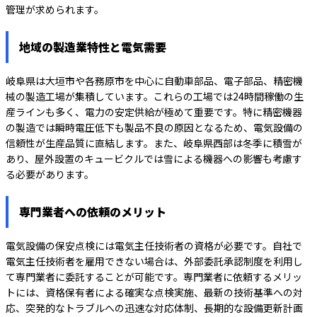
管理が求められます。
地域の製造業特性と電気需要
岐阜県は大垣市や各務原市を中心に自動車部品、電子部品、精密機
械の製造工場が集積しています。これらの工場では24時間稼働の生
産ラインも多く、電力の安定供給が極めて重要です。特に精密機器
の製造では瞬時電圧低下も製品不良の原因となるため、電気設備の
信頼性が生産品質に直結します。また、岐阜県西部は冬季に積雪が
あり、屋外設置のキュービクルでは雪による機器への影響も考慮す
る必要があります。
専門業者への依頼のメリット
電気設備の保安点検には電気主任技術者の資格が必要です。自社で
電気主任技術者を雇用できない場合は、外部委託承認制度を利用し
て専門業者に委託することが可能です。専門業者に依頼するメリッ
トには、資格保有者による確実な点検実施、最新の技術基準への対
応、突発的なトラブルへの迅速な対応体制、長期的な設備更新計画