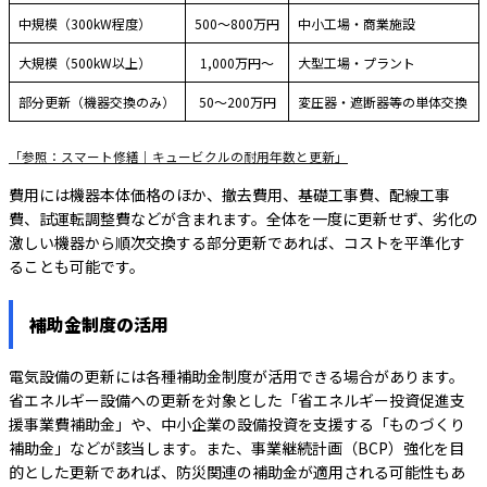
中規模（300kW程度）
500〜800万円
中小工場・商業施設
大規模（500kW以上）
1,000万円〜
大型工場・プラント
部分更新（機器交換のみ）
50〜200万円
変圧器・遮断器等の単体交換
「参照：スマート修繕｜キュービクルの耐用年数と更新」
費用には機器本体価格のほか、撤去費用、基礎工事費、配線工事
費、試運転調整費などが含まれます。全体を一度に更新せず、劣化の
激しい機器から順次交換する部分更新であれば、コストを平準化す
ることも可能です。
補助金制度の活用
電気設備の更新には各種補助金制度が活用できる場合があります。
省エネルギー設備への更新を対象とした「省エネルギー投資促進支
援事業費補助金」や、中小企業の設備投資を支援する「ものづくり
補助金」などが該当します。また、事業継続計画（BCP）強化を目
的とした更新であれば、防災関連の補助金が適用される可能性もあ