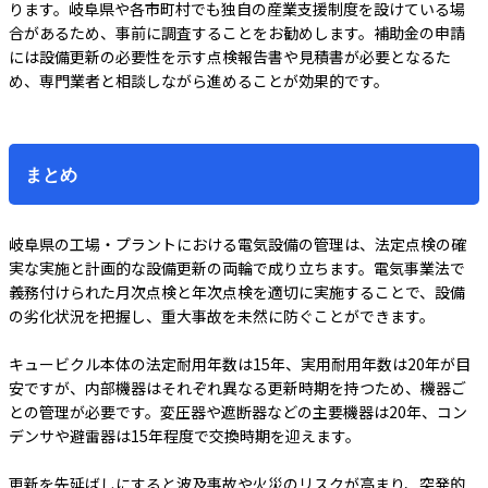
ります。岐阜県や各市町村でも独自の産業支援制度を設けている場
合があるため、事前に調査することをお勧めします。補助金の申請
には設備更新の必要性を示す点検報告書や見積書が必要となるた
め、専門業者と相談しながら進めることが効果的です。
まとめ
岐阜県の工場・プラントにおける電気設備の管理は、法定点検の確
実な実施と計画的な設備更新の両輪で成り立ちます。電気事業法で
義務付けられた月次点検と年次点検を適切に実施することで、設備
の劣化状況を把握し、重大事故を未然に防ぐことができます。
キュービクル本体の法定耐用年数は15年、実用耐用年数は20年が目
安ですが、内部機器はそれぞれ異なる更新時期を持つため、機器ご
との管理が必要です。変圧器や遮断器などの主要機器は20年、コン
デンサや避雷器は15年程度で交換時期を迎えます。
更新を先延ばしにすると波及事故や火災のリスクが高まり、突発的