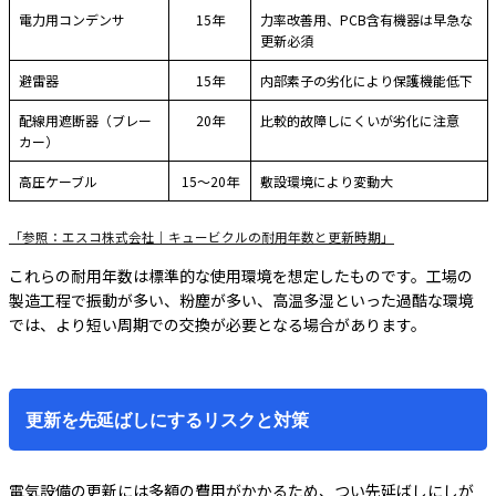
電力用コンデンサ
15年
力率改善用、PCB含有機器は早急な
更新必須
避雷器
15年
内部素子の劣化により保護機能低下
配線用遮断器（ブレー
20年
比較的故障しにくいが劣化に注意
カー）
高圧ケーブル
15〜20年
敷設環境により変動大
「参照：エスコ株式会社｜キュービクルの耐用年数と更新時期」
これらの耐用年数は標準的な使用環境を想定したものです。工場の
製造工程で振動が多い、粉塵が多い、高温多湿といった過酷な環境
では、より短い周期での交換が必要となる場合があります。
更新を先延ばしにするリスクと対策
電気設備の更新には多額の費用がかかるため、つい先延ばしにしが