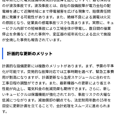
のが波及事故です。波及事故とは、自社の設備故障が電力会社の配
電線を通じて近隣地域にまで停電被害を広げる現象で、賠償責任問
題に発展する可能性があります。また、絶縁不良による漏電は火災
の原因となり、従業員の感電事故リスクも高まります。実際に、キュ
ービクル内部での短絡事故により工場全体が停電し、数日間の操業
停止を余儀なくされた事例や、変圧器の経年劣化による出火で施設
が全焼した事例も報告されています。
計画的な更新のメリット
計画的な設備更新には複数のメリットがあります。まず、予算の平準
化が可能です。突発的な故障対応では工事時期を選べず、緊急工事費
用が割高になりますが、計画更新なら生産スケジュールに合わせた
工事日程の調整ができます。また、最新機器への更新により省エネ
性能が向上し、電気料金の削減効果も期待できます。さらに、新し
いキュービクルは保護機能が強化されており、事故リスクの大幅な
低減につながります。減価償却の観点でも、法定耐用年数の15年を
目安に更新計画を立てることで、会計処理をスムーズに進められま
す。