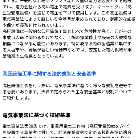
事です。一般的な工場やプラントなど大量の電力を必要とする施設
では、電力会社から高い電圧で電気を受け取り、キュービクル（高
圧受変電設備）を通じて電圧を下げて使用します。この高圧設備は
電気事業法によって厳しい安全基準が定められており、定期的な点検
や保守が義務付けられています。
高圧設備は一般的な低圧電気工事と比べて危険性が高く、万が一の
事故は人命に関わるだけでなく、工場の操業停止や設備の大規模な
損傷につながる可能性があります。特に岐阜県内の製造業が集中す
る大垣市や、発展が著しい瑞穂市などでは、安定した電力供給が事
業継続の生命線となっています。
高圧設備工事に関する法的規制と安全基準
高圧設備工事を行う際は、電気事業法に基づく様々な規制を遵守す
る必要があります。法律で定められた主な安全基準と規制について
ご紹介します。
電気事業法に基づく技術基準
電気事業法第39条では、事業用電気工作物（高圧受電設備を含む）
を設置する事業者に対して、経済産業省令で定める技術基準に適合