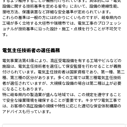
するよう維持することが義務付けられています。具体的には「電気
設備に関する技術基準を定める省令」において、設備の絶縁性能、
接地方法、保護装置など詳細な安全基準が定められています。
これらの基準は一般の方にはわかりにくいものですが、岐阜県内の
工場が多く立地する大垣市や瑞穂市では、電気工事のプロフェッシ
ョナルが技術基準に沿った設計・施工・点検を行うことが不可欠で
す。
電気主任技術者の選任義務
電気事業法第43条により、高圧受電設備を有する工場やビルなどの
施設は、電気主任技術者を選任して保安監督を行わせることが義務
付けられています。電気主任技術者は国家資格であり、第一種、第二
種、第三種の区分があります。多くの工場では第三種電気主任技術
者が選任されていますが、大規模な設備の場合は第二種以上が必要
になることもあります。
特に岐阜県内の製造業が盛んな地域では、この規定を遵守すること
で安全な操業環境を確保することが重要です。キタザワ電気工事で
は、お客様の高圧設備の規模や特性に応じた適切な保安体制構築の
アドバイスも行っています。