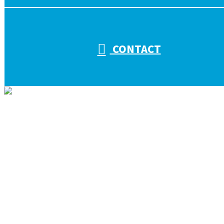
CONTACT
ホーム
会社を知る
キタザワ電気工事の取り組み
会社概要
仕事を知る
キタザワ電気工事の仕事
電気工事の役割
施工実績
人を知る