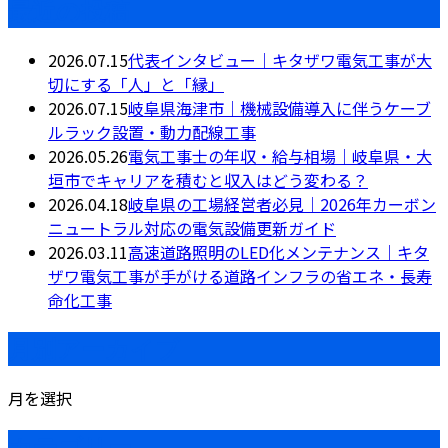
最近の投稿
2026.07.15
代表インタビュー｜キタザワ電気工事が大
切にする「人」と「縁」
2026.07.15
岐阜県海津市｜機械設備導入に伴うケーブ
ルラック設置・動力配線工事
2026.05.26
電気工事士の年収・給与相場｜岐阜県・大
垣市でキャリアを積むと収入はどう変わる？
2026.04.18
岐阜県の工場経営者必見｜2026年カーボン
ニュートラル対応の電気設備更新ガイド
2026.03.11
高速道路照明のLED化メンテナンス｜キタ
ザワ電気工事が手がける道路インフラの省エネ・長寿
命化工事
月別アーカイブ
月を選択
カテゴリー