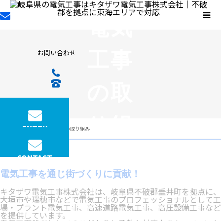
電気
工事
お問い合わせ
の取
り組
ENTRY
キタザワ電気工事の取り組み
コンセプト
み
CONTACT
電気工事を通じ街づくりに貢献！
ABOUT
キタザワ電気工事株式会社は、岐阜県不破郡垂井町を拠点に、
大垣市や瑞穂市などで電気工事のプロフェッショナルとして工
場・プラント電気工事、高速道路電気工事、高圧設備工事など
を提供しています。