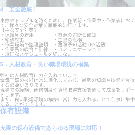
4．安全徹底！
事故やトラブルを防ぐために、作業前・作業中・作業後におい
て、様々な安全対策を徹底的に行います。
【主な安全対策】
・保護具の着用 ・電源の遮断と確認
・絶縁対策 ・工具の点検
・作業環境の整理整頓 ・危険予知活動 (KY活動)
・作業員の教育と訓練 ・コミュニケーション
・無理なスケジュールを組まない
5．人材教育・良い職場環境の構築
弊社は人材教育に力を入れています。
電気工事の技術は常に進化しており、最新の知識や技術を習得
する必要があります。
現場での経験、研修制度や資格取得支援を通じて成長をサポー
トします。
また、良い職場環境の構築に常に力を入れることで仕事に集中
することができます。
保有設備
充実の保有設備であらゆる現場に対応！