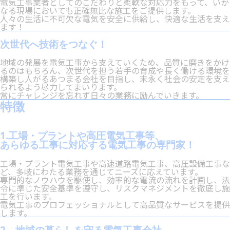
電気工事業者としてのこだわりと柔軟な対応力をもって、いか
なる現場においても正確無比な施工をご提供します。
人々の生活に不可欠な電気を安全に供給し、快適な生活を支え
ます！
次世代へ技術をつなぐ！
地域の発展を電気工事から支えていくため、品質に磨きをかけ
るのはもちろん、次世代を担う若手の育成や長く働ける環境を
構築し人がるあつまる会社を目指し、末永く社会の安定を支え
られるよう尽力してまいります。
常にチャレンジを忘れず日々の業務に励んでいきます。
特徴
1.工場・プラントや高圧電気工事等、
あらゆる工事に対応する電気工事の専門家！
工場・プラント電気工事や高速道路電気工事、高圧設備工事な
ど、多岐にわたる業務を通じてニーズに応えています。
専門的なノウハウを駆使し、効率的な電流の流れを計画し、法
令に準じた安全基準を遵守し、リスクマネジメントを徹底し施
工を行います。
電気工事のプロフェッショナルとして高品質なサービスを提供
します。
2．地域の暮らしを守る電気工事会社