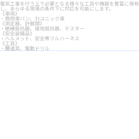
電気工事を行う上で必要となる様々な工具や機器を豊富に保有
し、あらゆる現場の条件下に対応を可能にします。
《車両》
・商用車バン、3tユニック車
《測定器、計器類》
・絶縁抵抗器、接地抵抗器、テスター
《安全装備品》
・ヘルメット、安全帯フルハーネス
《工具》
・腰道具、電動ドリル
Cont
お電話でのお問い合わせ