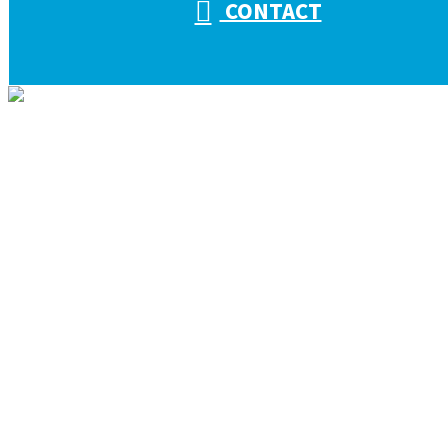
CONTACT
ホーム
会社を知る
キタザワ電気工事の取り組み
会社概要
仕事を知る
キタザワ電気工事の仕事
電気工事の役割
施工実績
人を知る
採用を知る
採用情報
募集要項