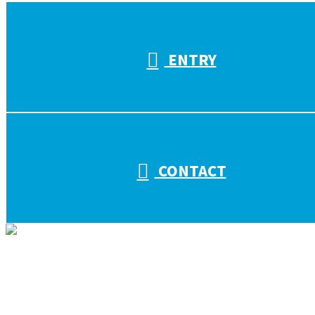
受付／10:00～18:00 (平日)
ENTRY
CONTACT
ホーム
会社を知る
キタザワ電気工事の取り組み