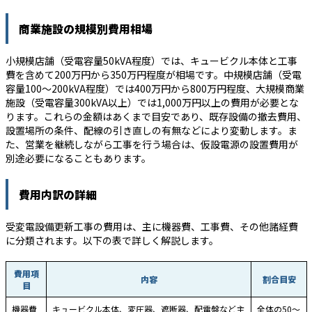
商業施設の規模別費用相場
小規模店舗（受電容量50kVA程度）では、キュービクル本体と工事
費を含めて200万円から350万円程度が相場です。中規模店舗（受電
容量100〜200kVA程度）では400万円から800万円程度、大規模商業
施設（受電容量300kVA以上）では1,000万円以上の費用が必要とな
ります。これらの金額はあくまで目安であり、既存設備の撤去費用、
設置場所の条件、配線の引き直しの有無などにより変動します。ま
た、営業を継続しながら工事を行う場合は、仮設電源の設置費用が
別途必要になることもあります。
費用内訳の詳細
受変電設備更新工事の費用は、主に機器費、工事費、その他諸経費
に分類されます。以下の表で詳しく解説します。
費用項
内容
割合目安
目
機器費
キュービクル本体、変圧器、遮断器、配電盤など主
全体の50〜