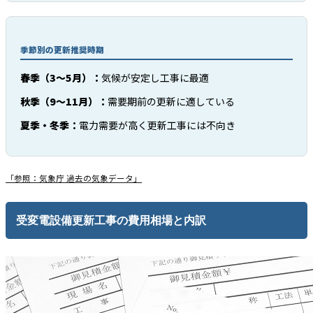
季節別の更新推奨時期
春季（3〜5月）：
気候が安定し工事に最適
秋季（9〜11月）：
需要期前の更新に適している
夏季・冬季：
電力需要が高く更新工事には不向き
「参照：気象庁 過去の気象データ」
受変電設備更新工事の費用相場と内訳