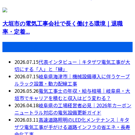
大垣市の電気工事会社で長く働ける環境｜退職
率・定着...
最近の投稿
2026.07.15
代表インタビュー｜キタザワ電気工事が大
切にする「人」と「縁」
2026.07.15
岐阜県海津市｜機械設備導入に伴うケーブ
ルラック設置・動力配線工事
2026.05.26
電気工事士の年収・給与相場｜岐阜県・大
垣市でキャリアを積むと収入はどう変わる？
2026.04.18
岐阜県の工場経営者必見｜2026年カーボン
ニュートラル対応の電気設備更新ガイド
2026.03.11
高速道路照明のLED化メンテナンス｜キタ
ザワ電気工事が手がける道路インフラの省エネ・長寿
命化工事