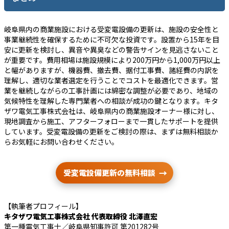
岐阜県内の商業施設における受変電設備の更新は、施設の安全性と
事業継続性を確保するために不可欠な投資です。設置から15年を目
安に更新を検討し、異音や異臭などの警告サインを見逃さないこと
が重要です。費用相場は施設規模により200万円から1,000万円以上
と幅がありますが、機器費、撤去費、据付工事費、諸経費の内訳を
理解し、適切な業者選定を行うことでコストを最適化できます。営
業を継続しながらの工事計画には綿密な調整が必要であり、地域の
気候特性を理解した専門業者への相談が成功の鍵となります。キタ
ザワ電気工事株式会社は、岐阜県内の商業施設オーナー様に対し、
現地調査から施工、アフターフォローまで一貫したサポートを提供
しています。受変電設備の更新をご検討の際は、まずは無料相談か
らお気軽にお問い合わせください。
受変電設備更新の無料相談
【執筆者プロフィール】
キタザワ電気工事株式会社 代表取締役 北澤直宏
第一種電気工事士／岐阜県知事許可 第201282号