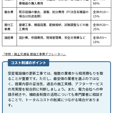
要機器の購入費用
60％
撤去費
既存設備の撤去、運搬、処分費用（PCB含有機器の
全体の10〜
場合は別途高額）
15％
据付工
基礎工事、機器設置、配線接続、試験調整などの施
全体の20〜
事費
工費用
25％
諸経費
設計費、申請費用、現場管理費、安全対策費など
全体の5〜
10％
「参照：国土交通省 建設工事費デフレーター」
コスト削減のポイント
受変電設備の更新工事では、複数の業者から相見積もりを取
ることが重要です。ただし、最安値の業者を選ぶのではな
く、提案内容の妥当性、過去の施工実績、アフターサービス
の充実度を総合的に判断しましょう。また、電力会社への申
請手続きや、補助金制度の活用についても専門業者に相談す
ることで、トータルコストの削減につながる場合がありま
す。