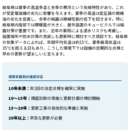
岐阜県は夏季の高温多湿と冬季の寒冷という気候特性があり、これ
が受変電設備の劣化に影響を与えます。夏季の高温は変圧器の絶縁
油の劣化を促進し、冬季の結露は絶縁性能の低下を招きます。特に
岐阜県内陸部では寒暖差が大きく、屋外設置のキュービクルでは結
露対策が重要です。また、近年の豪雨による浸水リスクも考慮し、
設置場所や防水対策の見直しも更新時に検討すべき項目です。岐阜県
の気象データによれば、年間平均気温は約15℃、夏季最高気温は
35℃を超える日もあり、こうした環境下では設備の定期的な点検と
早めの更新が望ましいと言えます。
使用年数別の推奨対応
10年未満：
年1回の法定点検を確実に実施
10〜15年：
精密診断の実施と更新計画の検討開始
15〜20年：
更新工事の具体的な準備と実施
20年以上：
早急な更新が必要