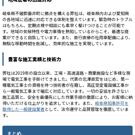
岐阜県不破郡垂井町に拠点を構える弊社は、岐阜県内および愛知県
の各地域に迅速に対応できる体制を整えています。緊急時のトラブル
はもちろん、定期点検や相談にも素早く駆けつけることが可能で
す。地域の気候特性や電力事情を熟知しているからこそ、最適な提
案ができると自負しています。また、直行直帰の社用車配備により、
無駄な移動時間を削減し、効率的な施工を実現しています。
豊富な施工実績と技術力
弊社は2019年の設立以来、工場・高速道路・商業施設など多様な現
場で電気工事を手掛けてきました。代表の北澤直宏をはじめ、第一
種電気工事士の資格を持つ技術者が在籍し、高圧受変電設備工事か
ら一般電気工事まで幅広く対応しています。一切の妥協を許さない
施工品質と、安全を最優先にした作業手順の徹底により、お客様に納
得いただける仕上がりを追求しています。また、
岐阜県知事許可を
取得した一般建設業者
として、法令遵守と品質管理を徹底していま
す。
まとめ