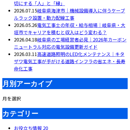
切にする「人」と「縁」
2026.07.15
岐阜県海津市｜機械設備導入に伴うケーブ
ルラック設置・動力配線工事
2026.05.26
電気工事士の年収・給与相場｜岐阜県・大
垣市でキャリアを積むと収入はどう変わる？
2026.04.18
岐阜県の工場経営者必見｜2026年カーボン
ニュートラル対応の電気設備更新ガイド
2026.03.11
高速道路照明のLED化メンテナンス｜キタ
ザワ電気工事が手がける道路インフラの省エネ・長寿
命化工事
月別アーカイブ
月を選択
カテゴリー
お役立ち情報
20