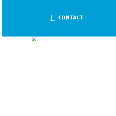
CONTACT
ホーム
会社を知る
キタザワ電気工事の取り組み
会社概要
仕事を知る
キタザワ電気工事の仕事
電気工事の役割
施工実績