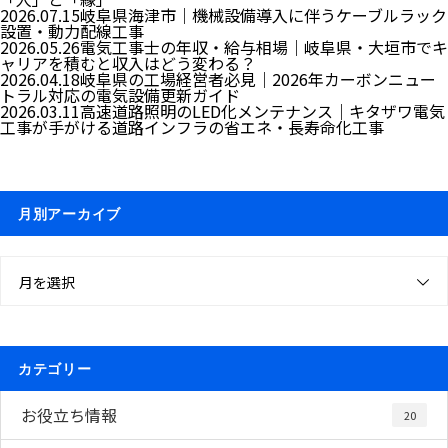
2026.07.15
岐阜県海津市｜機械設備導入に伴うケーブルラック
設置・動力配線工事
2026.05.26
電気工事士の年収・給与相場｜岐阜県・大垣市でキ
ャリアを積むと収入はどう変わる？
2026.04.18
岐阜県の工場経営者必見｜2026年カーボンニュー
トラル対応の電気設備更新ガイド
2026.03.11
高速道路照明のLED化メンテナンス｜キタザワ電気
工事が手がける道路インフラの省エネ・長寿命化工事
月別アーカイブ
月を選択
カテゴリー
お役立ち情報
20