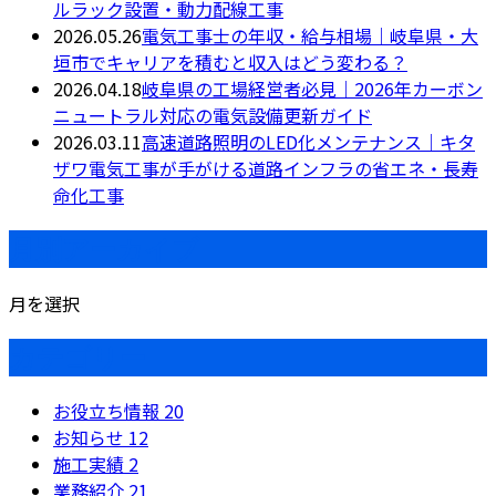
ルラック設置・動力配線工事
2026.05.26
電気工事士の年収・給与相場｜岐阜県・大
垣市でキャリアを積むと収入はどう変わる？
2026.04.18
岐阜県の工場経営者必見｜2026年カーボン
ニュートラル対応の電気設備更新ガイド
2026.03.11
高速道路照明のLED化メンテナンス｜キタ
ザワ電気工事が手がける道路インフラの省エネ・長寿
命化工事
月別アーカイブ
月を選択
カテゴリー
お役立ち情報
20
お知らせ
12
施工実績
2
業務紹介
21